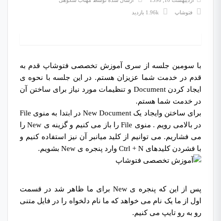
اردیبهشت 10, 1396
ارسال شده توسط
مهتاب شکوهی
فتوشاپ
1.96k بازدید
با سومین جلسه از سری آموزش تخصصی فتوشاپ قدم به
قدم در خدمت شما عزیزان هستم. در این جلسه با نحوه ی
ایجاد کردن Document و تنظیمات مورد نیاز برای ساختن آن
در خدمت شما هستم.
برای ساختن وایجاد یک New Document در ابتدا به منوی File
در بالامی رویم . منوی File را باز می کنیم و گزینه ی New را
می فشاریم. می توانیم از کلید میانبر آن نیز استفاده کنیم و
با فشردن کلیدهای Ctrl + N وارد پنجره ی New بشویم.
پس از این که پنجره ی New برای ما ظاهر شد در قسمت
اول از ما یک نام می خواهد که ما نام دلخواه را در فایل متنی
رو به رو تایپ می کنیم.