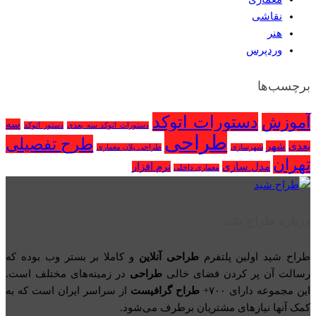
نقاشی
هنر
وردپرس
برچسب‌ها
دستورات اتوکد
آموزش
سه
دستورات اتوکد سه بعدی
دستور اتوکد
طراحی
طرح تفصیلی
بعدی
شهر
شهرسازی
طراحی پلان معماری
تهران
مدل سازی
نرم افزار
معماری داخلی
درباره طراح شید
طراح شید اولین پلتفرم
طراحی آنلاین
و کاملا بر بستر وب بوده که
رسالت آن پر کردن فضای خالی
طراحی
در زمینه‌های مختلف است.
این مجموعه دارای ۷۰۰+
طراح گرافیست
از سراسر ایران است که به
کمک آنها نیازهای مشتریان برطرف می‌شود.