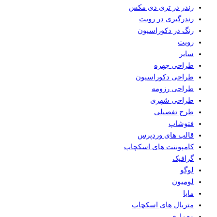
رندر در تری دی مکس
رندرگیری در رویت
رنگ در دکوراسیون
رویت
سایر
طراحی چهره
طراحی دکوراسیون
طراحی رزومه
طراحی شهری
طرح تفصیلی
فتوشاپ
قالب های وردپرس
کامپوننت های اسکچاپ
گرافیک
لوگو
لومیون
مایا
متریال های اسکچاپ
معماری