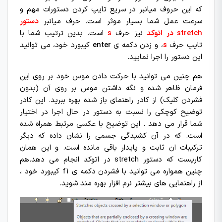
که این حروف میانبر در سریع تایپ کردن دستورات مهم و
سرعت عمل شما بسیار موثر است. حرف میانبر
دستور
stretch در اتوکد
نیز حرف
s
است. بدین ترتیب شما با
تایپ حرف
s
، و زدن دکمه ی
enter
کیبورد خود، می توانید
این دستور را اجرا نمایید.
هم چنین می توانید با حرکت دادن موس خود بر روی این
فرمان ظاهر شده و نگه داشتن موس بر روی آن (بدون
فشردن کلیک) از کادر راهنمای باز شده بهره ببرید. این کادر
توضیح کوچکی را نسبت به دستور در حال اجرا در اختیار
شما قرار می دهد . این توضیح با عکسی مرتبط همراه شده
است. که در آن کشیدگی جسمی را نشان داده که دیگر
ترکیبات ان ثابت و پایدار باقی مانده است. و این همان
کاریست که دستور stretch در اتوکد
انجام می دهد.هم
چنین همواره می توانید با فشردن دکمه ی f1 کیبورد خود ،
از راهنمایی های بیشتر نرم افزار بهره مند شوید.