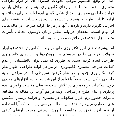
کند. در واقع کامپیوتر موجب تحولات گسترده ای در ابزار طراحی
معماری شده است.البته ابزارهای کامپیوتری بیشتر در مراحل پایانی
فرایند طراحی معماری، بعد از شکل گیری ایده اولیه و برای پرزانته و
ارایه کلیات طرح و همچنین ترسیمات دقیق جزییات و نقشه های
اجرایی کاربرد دارند و بازدهی آنها در مراحل اولیه طراحی در هاله هایی
از ابهام است. محققان فراوانی نظیر برایان لاوسون مخالف تأثیرات
مثبت ابزار CAAD در خلاقیت معمارانه بوده اند.
اما پیشرفت های اخیر تکنولوژی های مربوط به کامپیوتر CAAD و ابزار
تحولات فراوانی را در سیستم ها، رویکردها و ابزارهای کامپیوتری
طراحی ایجاد کرده است. به طوری که نمی توان بااطمینان از عدم
کفایت طراحی معماری کامپیوتری در مراحل اولیه طراحی اظهار نظر
کرد. تکنولوژی جدید با در نظر گرفتن شرایطی که در مراحل اولیه
طراحی حاکم است، بعضاً با تقلید از این شرایط و نرم افزارهای جدیدی
چون اسکچاپ در معماری در تلاش است محیطی مناسب را برای ایده
پردازی و غنای طرح در مراحل اولیه فراهم آورد. این مقاله به مطالعه
تأثیرات حضور نرم افزار اسکچاپ در معماری و فرایند ترسیم اسکیس
های معماری میپردازد. هدف این مقاله بررسی این است که آیا استفاده
از نرم افزار فوق در مقایسه با روش دستی موجب ارتقای کیفی