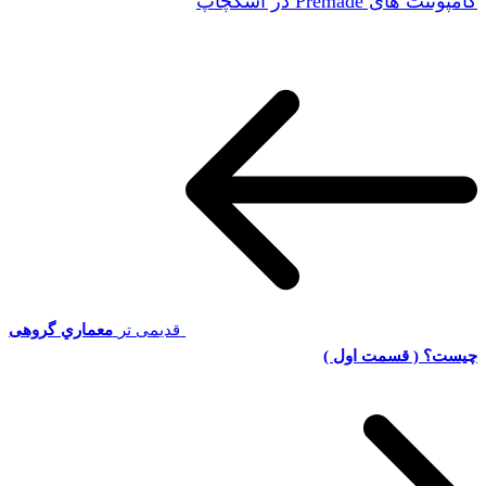
کامپوننت های Premade در اسکچاپ
قدیمی تر
معماري گروهی
چیست؟ ( قسمت اول )