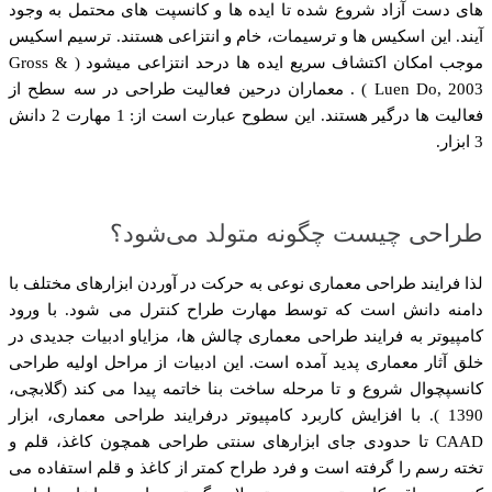
های دست آزاد شروع شده تا ایده ها و کانسپت های محتمل به وجود
آیند. این اسکیس ها و ترسیمات، خام و انتزاعی هستند. ترسیم اسکیس
موجب امکان اکتشاف سریع ایده ها درحد انتزاعی میشود ( Gross &
Luen Do, 2003 ) . معماران درحین فعالیت طراحی در سه سطح از
فعالیت ها درگیر هستند. این سطوح عبارت است از: 1 مهارت 2 دانش
3 ابزار.
طراحی چیست چگونه متولد می‌شود؟
لذا فرایند طراحی معماری نوعی به حرکت در آوردن ابزارهای مختلف با
دامنه دانش است که توسط مهارت طراح کنترل می شود. با ورود
کامپیوتر به فرایند طراحی معماری چالش ها، مزایاو ادبیات جدیدی در
خلق آثار معماری پدید آمده است. این ادبیات از مراحل اولیه طراحی
کانسپچوال شروع و تا مرحله ساخت بنا خاتمه پیدا می کند (گلابچی،
1390 ). با افزایش کاربرد کامپیوتر درفرایند طراحی معماری، ابزار
CAAD تا حدودی جای ابزارهای سنتی طراحی همچون کاغذ، قلم و
تخته رسم را گرفته است و فرد طراح کمتر از کاغذ و قلم استفاده می