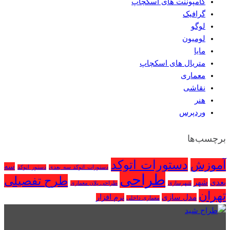
کامپوننت های اسکچاپ
گرافیک
لوگو
لومیون
مایا
متریال های اسکچاپ
معماری
نقاشی
هنر
وردپرس
برچسب‌ها
دستورات اتوکد
آموزش
سه
دستورات اتوکد سه بعدی
دستور اتوکد
طراحی
طرح تفصیلی
بعدی
شهر
شهرسازی
طراحی پلان معماری
تهران
مدل سازی
نرم افزار
معماری داخلی