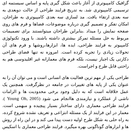
گرافیک کامپیوتری از آغاز باعث شکل گیری پایه و اساس سیستمه ای
ترسیمی کامپیوتری شد. به تدریج فرایند طراحی از حالت دوبعدی به
سه بعدی ارتقاء یافت. مد لسازی سه بعدی کامپیوتری به طراحان،
امکان تفکر و تصمیم گیری درباره موضوعات، فضاها و فرم های روی
صفحه نمایش را میداد .بنابراین طراحان میتوانستند برای تصمیمات
مربوط به حل مسئله تمرکز بیشتری داشته باشند. با ورود تکنولوژی
کامپیوتر به فرایند طراحی، ایده ها، ابزارها،روشها و فرم های آن
تحولات زیادی را تجربه کرده است. امروزه نه تنها فضای طراحی
دکارتی یک اجبار نیست، بلکه فرم های معمارانه غیر اقلیدوسی هم به
راحتی قابل طرح و اجراست.
طراحی یکی از مهم ترین فعالیت های انسانی است و می توان آن را به
عنوان یکی از پایه های تغییرات در جامعه در نظرگرفت. همچنین یک
عمل خلاقانه است که به دلیل وجود برخی محدودیت ها و الزامات
ناشی از عملکرد و نیازمندی هاانجام می شود (Young Oh, 2005 ).
فرایند طراحی معماری دارای ساختار بسیار پیچیده و مبهمی است.
معمار در این فرایند از یک مسئله انتزاعی و تعریف نشده شروع کرده،
به راه حلی به شکل طرح اولیه دست پیدا می کند و در این راه از روش
ها و ابزارهای گوناگونی بهره میگیرد. فرایند طراحی معماری با اسکیس