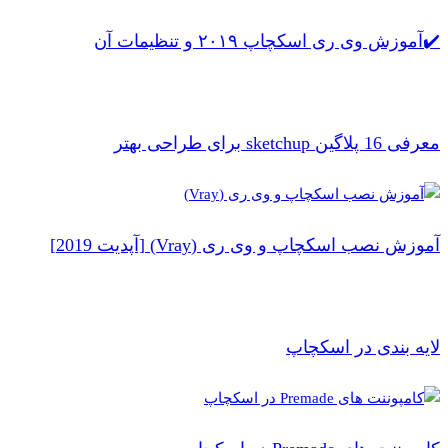
✔️آموزش وی ری اسکچاپ ۲۰۱۹ و تنظیمات آن
معرفی 16 پلاگین sketchup برای طراحی بهتر
آموزش نصب اسکچاپ و وی ری (Vray) [آپدیت 2019]
لایه بندی در اسکچاپ